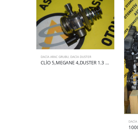
DACIA ARAC GRUBU
,
DACIA DUSTER
CLİO 5,MEGANE 4,DUSTER 1.3 TCE BENZİN POMPASI 166303162R
DACIA