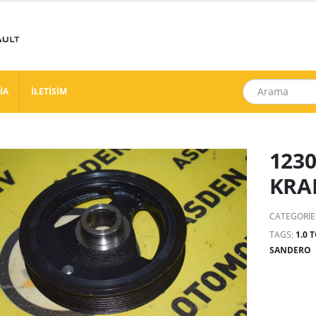
İA
İLETİSİM
1230
KRA
CATEGORIE
TAGS:
1.0 
SANDERO