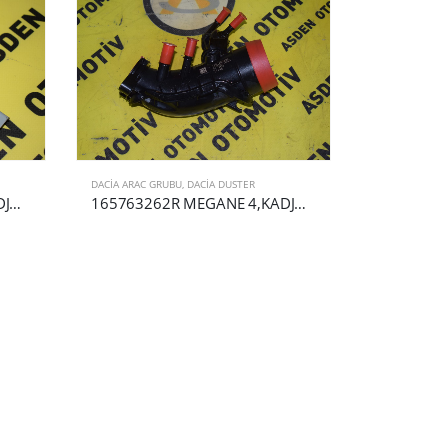
DACIA ARAC GRUBU
,
DACIA DUSTER
DACIA DUSTER
208995377R MEGANE 4,KADJAR,DUSTER ÜRC MODÜLÜ ADBLUE ENJEKTÖRÜ
165763262R MEGANE 4,KADJAR,CLİO 5 TURBO GİRİŞ BORUSU