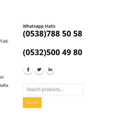
Whatsapp Hattı
(0538)788 50 58
/Cad.
(0532)500 49 80
om
 Hafta
Search