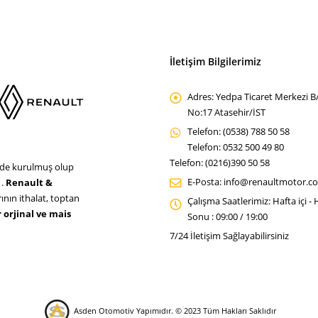
İletişim Bilgilerimiz
Adres:
Yedpa Ticaret Merkezi B
No:17 Atasehir/İST
Telefon:
(0538) 788 50 58
Telefon: 0532 500 49 80
Telefon: (0216)390 50 58
nde kurulmuş olup
E-Posta:
info@renaultmotor.c
 .
Renault &
nın ithalat, toptan
Çalışma Saatlerimiz:
Hafta içi -
ır orjinal ve mais
Sonu : 09:00 / 19:00
7/24 İletişim Sağlayabilirsiniz
Asden Otomotiv Yapımıdır.
© 2023 Tüm Hakları Saklıdır