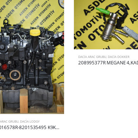
DACIA ARAC GRUBU
,
DACIA DOKKER
 ARAC GRUBU
,
DACIA LODGY
100016578R-8201535495 K9K B6D6 CLİO 4,CAPTUR,SYMBOL,KANGOO,DACİA LODGY KOMPLE MOTOR