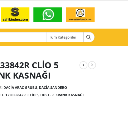
33842R CLİO 5
NK KASNAĞI
S:
DACIA ARAC GRUBU
,
DACIA SANDERO
TCE
,
123033842R
,
CLİO 5
,
DUSTER
,
KRANK KASNAĞI
,