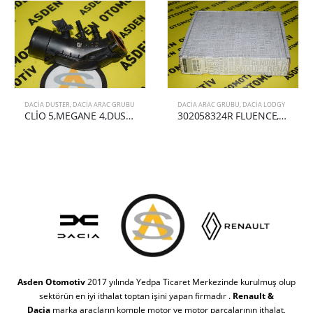
DACIA DUSTER
,
DACIA ARAC GRUBU
DACIA ARAC GRUBU
,
DACIA LODGY
CLİO 5,MEGANE 4,DUSTER RADYATÖR ÇIKIŞ HORTUMU 165760960R
302058324R FLUENCE,MEGANE 3,DUSTER,LODGY DEBRİYAJ SETİ
Asden Otomotiv
2017 yılında Yedpa Ticaret Merkezinde kurulmuş olup
sektörün en iyi ithalat toptan işini yapan firmadır .
Renault &
Dacia
marka araçların komple motor ve motor parçalarının ithalat,