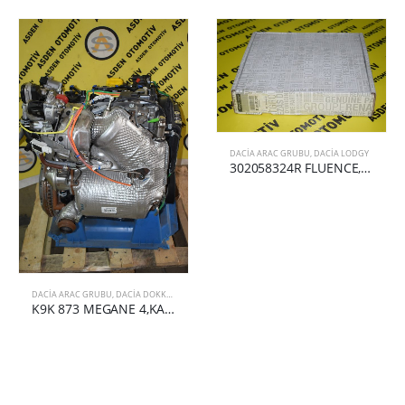
DACIA ARAC GRUBU
,
DACIA LODGY
302058324R FLUENCE,MEGANE 3,DUSTER,LODGY DEBRİYAJ SETİ
DACIA ARAC GRUBU
,
DACIA DOKKER
K9K 873 MEGANE 4,KADJAR,NİSSAN QASHQAİ KOMPLE MOTOR (OTOMATİK) 100016570R