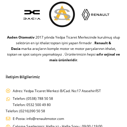
Asden Otomotiv
2017 yılında Yedpa Ticaret Merkezinde kurulmuş olup
sektörün en iyi ithalat toptan işini yapan firmadır .
Renault &
Dacia
marka araçların komple motor ve motor parçalarının ithalat,
toptan ve spot satışını yapmaktayız . Ürünlerimizin hepsi
sıfır orjinal ve
mais ürünleridir
.
İletişim Bilgilerimiz
Adres:
Yedpa Ticaret Merkezi B/Cad. No:17 Atasehir/İST
Telefon:
(0538) 788 50 58
Telefon: 0532 500 49 80
Telefon: (0216)390 50 58
E-Posta:
info@renaultmotor.com
Çalışma Saatlerimiz:
Hafta içi - Hafta Sonu : 09:00 / 19:00