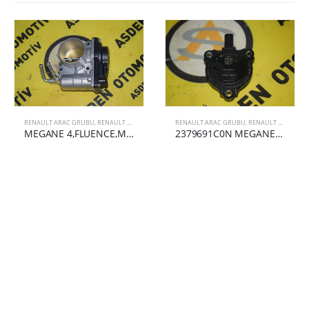
RENAULT ARAC GRUBU
,
RENAULT MEGANE
,
RENAULT MEGANE 4
RENAULT ARAC GRUBU
,
RENAULT CLIO 5
MEGANE 4,FLUENCE,MEGANE 3 GAZ KELEBEĞİ 161191KA0B
2379691C0N MEGANE 4,CLİO 5 1.3 TCE EKSANTRİK MİL OKUYUCU