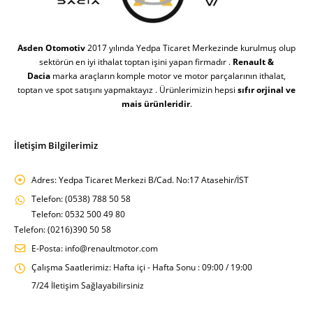
Asden Otomotiv
2017 yılında Yedpa Ticaret Merkezinde kurulmuş olup
sektörün en iyi ithalat toptan işini yapan firmadır .
Renault &
Dacia
marka araçların komple motor ve motor parçalarının ithalat,
toptan ve spot satışını yapmaktayız . Ürünlerimizin hepsi
sıfır orjinal ve
mais ürünleridir
.
İletişim Bilgilerimiz
Adres:
Yedpa Ticaret Merkezi B/Cad. No:17 Atasehir/İST
Telefon:
(0538) 788 50 58
Telefon: 0532 500 49 80
Telefon: (0216)390 50 58
E-Posta:
info@renaultmotor.com
Çalışma Saatlerimiz:
Hafta içi - Hafta Sonu : 09:00 / 19:00
7/24 İletişim Sağlayabilirsiniz