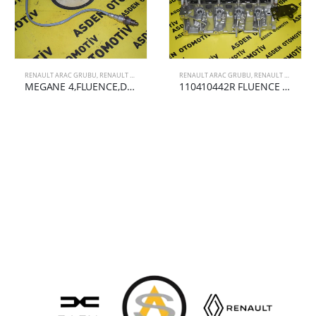
RENAULT ARAC GRUBU
,
RENAULT MEGANE
,
RENAULT MEGANE 4
RENAULT ARAC GRUBU
,
RENAULT FLUENCE
MEGANE 4,FLUENCE,DUSTER OKSİJEN SONDASI 226906393R
110410442R FLUENCE SİLİNDİR KAPAĞI