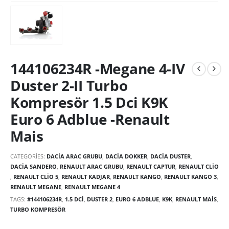
144106234R -Megane 4-IV
Duster 2-II Turbo
Kompresör 1.5 Dci K9K
Euro 6 Adblue -Renault
Mais
CATEGORIES:
DACIA ARAC GRUBU
,
DACIA DOKKER
,
DACIA DUSTER
,
DACIA SANDERO
,
RENAULT ARAC GRUBU
,
RENAULT CAPTUR
,
RENAULT CLIO
,
RENAULT CLIO 5
,
RENAULT KADJAR
,
RENAULT KANGO
,
RENAULT KANGO 3
,
RENAULT MEGANE
,
RENAULT MEGANE 4
TAGS:
#144106234R
,
1.5 DCİ
,
DUSTER 2
,
EURO 6 ADBLUE
,
K9K
,
RENAULT MAİS
,
TURBO KOMPRESÖR