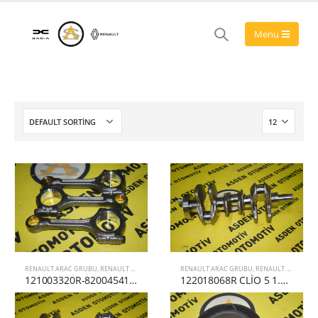
RENAULT ARAC GRUBU
,
RENAULT CLIO 5
RENAULT ARAC GRUBU
,
RENAULT CLIO
,
REN
121003320R-8200454199 CLİO 5,DUSTER PİSTON KOL TAKIMI
122018068R CLİO 5 1.0 TCE KRANK MİLİ