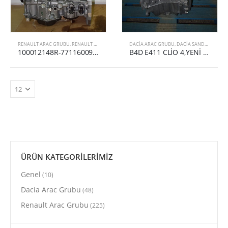
RENAULT ARAC GRUBU
,
RENAULT MEGANE
,
RENAULT MEGANE 4
DACIA ARAC GRUBU
,
DACIA SANDERO
100012148R-7711600960 MEGANE IV,CLİO IV,KADJAR,CAPTUR MOTOR 1.2 TCE H5F 408
B4D E411 CLİO 4,YENİ SANDERO 1.0 TCE BOŞ MOTOR 8201704417
ÜRÜN KATEGORİLERİMİZ
Genel
(10)
Dacia Arac Grubu
(48)
Renault Arac Grubu
(225)